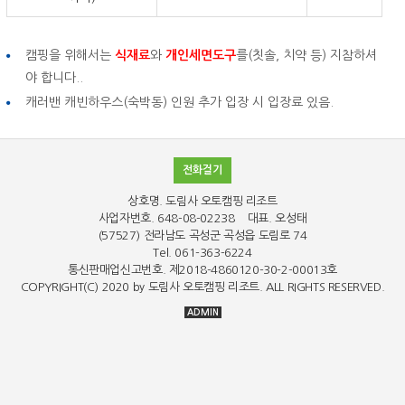
캠핑을 위해서는
식재료
와
개인세면도구
를(칫솔, 치약 등) 지참하셔
야 합니다..
캐러밴 캐빈하우스(숙박동) 인원 추가 입장 시 입장료 있음.
전화걸기
상호명. 도림사 오토캠핑 리조트
사업자번호. 648-08-02238 대표. 오성태
(57527) 전라남도 곡성군 곡성읍 도림로 74
Tel. 061-363-6224
통신판매업신고번호. 제2018-4860120-30-2-00013호
COPYRIGHT(C)
2020 by 도림사 오토캠핑 리조트
. ALL RIGHTS RESERVED.
ADMIN