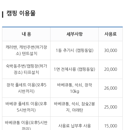
캠핑 이용물
내 용
세부사항
사용료
캐러밴, 캐빈주변(허가장
1동 추가시 (캠핑동일)
30,000
소) 텐트설치
숙박동주변/캠핑장(허가
1면 전체사용 (캠핑동일)
20,000
장소) 타프설치
장작 풀세트 이용(오후5
바베큐통, 석쇠, 장작
26,000
시반까지)
10kg
바베큐 풀세트 이용(오후
바베큐통, 석쇠, 참숯2봉
25,000
5시반까지)
지, 아래탄
바베큐통 이용(오후5시반
사용료 납부후 사용
15,000
까지)