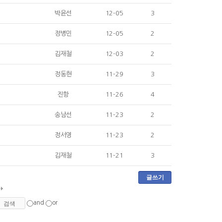
박윤선
12-05
3
정병민
12-05
2
김재철
12-03
2
정동현
11-29
3
진항
11-26
4
송남선
11-23
2
정서영
11-23
2
김재철
11-21
3
글쓰기
and
or