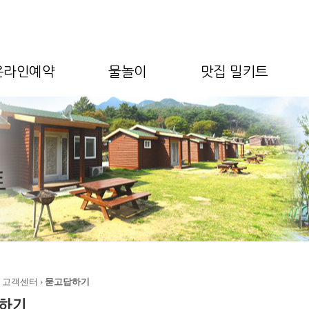
온라인예약
물놀이
맛집 밀키트
› 고객센터 ›
묻고답하기
하기