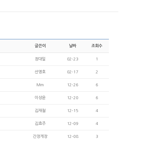
글쓴이
날짜
조회수
정대일
02-23
1
선명호
02-17
2
Mm
12-26
6
이상윤
12-20
6
김재철
12-15
4
김효주
12-09
4
간장게장
12-08
3