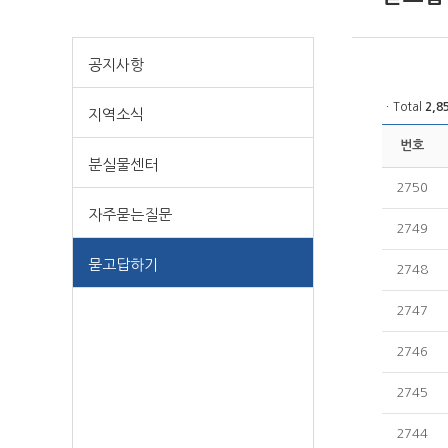
공지사항
ㆍTotal
2,8
지역소식
번호
분실물센터
2750
자주묻는질문
2749
묻고답하기
2748
2747
2746
2745
2744