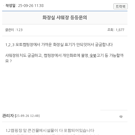
ㆍ
작성일
: 25-09-26 11:38
화장실 샤워장 등등문의
글쓴이 :
123
조회 : 1,877
1,2,3 오토캠핑장에서 가까운 화장실 표기가 안되잇어서 궁굼합니다
샤워장위치도 궁굼하고, 캠핑장에서 개인화로에 불멍,숯붗고기 등 가능할까
요 ?
관리자
[
25-09-26 12:40]
1,2캠핑장 앞 큰건물에시설물이 다 포함되어있습니다