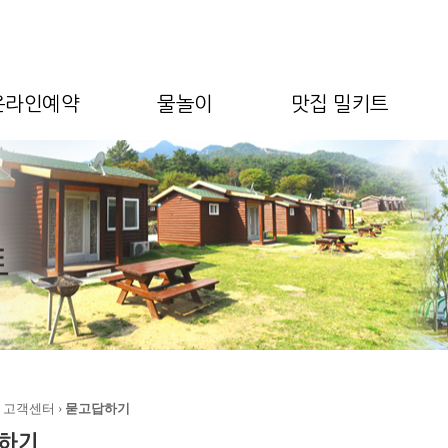
온라인예약
물놀이
맛집 밀키트
› 고객센터 ›
묻고답하기
하기