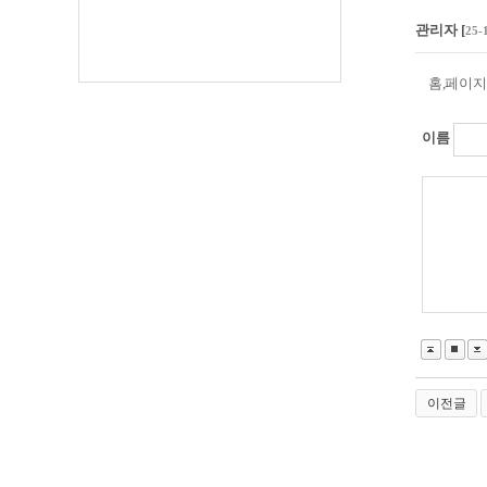
관리자
[
25-
홈,페이
이름
이전글