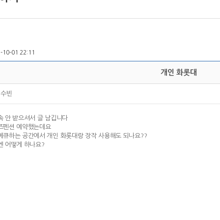
5-10-01 22:11
개인 화롯대
이수빈
속 안 받으셔서 글 남깁니다
즈펜션 예약했는데요
베큐하는 공간에서 개인 화롯대랑 장작 사용해도 되나요??
엔 어떻게 하나요?