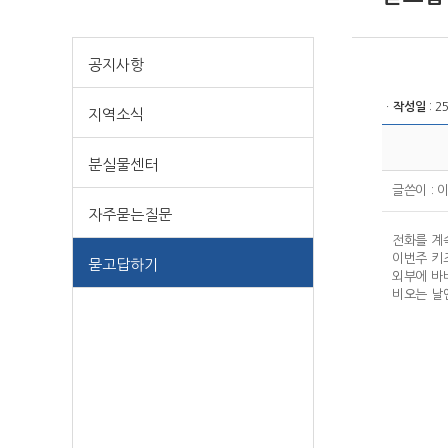
공지사항
ㆍ
작성일
: 2
지역소식
분실물센터
글쓴이 :
자주묻는질문
전화를 계
이번주 키
묻고답하기
외부에 바
비오는 날